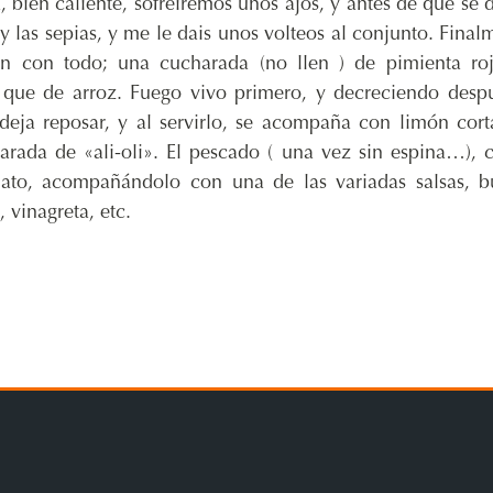
a, bien caliente, sofreiremos unos ajos, y antes de que se 
 y las sepias, y me le dais unos volteos al conjunto. Final
n con todo; una cucharada (no llen ) de pimienta roj
 que de arroz. Fuego vivo primero, y decreciendo desp
eja reposar, y al servirlo, se acompaña con limón cor
ada de «ali-oli». El pescado ( una vez sin espina…), 
lato, acompañándolo con una de las variadas salsas, b
 vinagreta, etc.