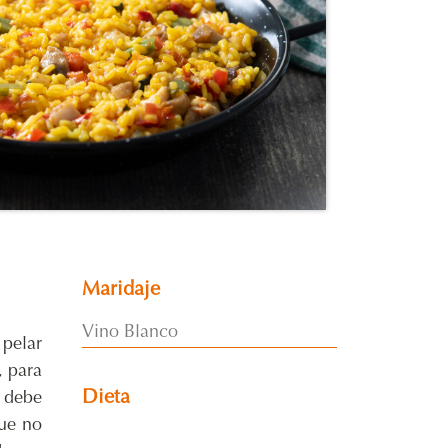
Maridaje
Vino Blanco
 pelar
, para
Dieta
, debe
que no