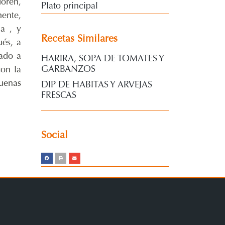
doren,
Plato principal
mente,
a , y
Recetas Similares
ués, a
tado a
HARIRA, SOPA DE TOMATES Y
GARBANZOS
con la
uenas
DIP DE HABITAS Y ARVEJAS
FRESCAS
Social