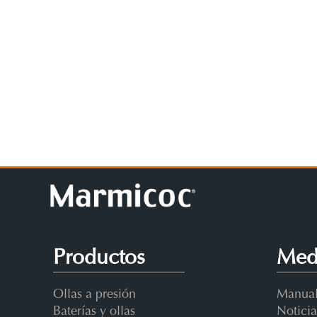
Productos
Med
Ollas a presión
Manual
Baterías y ollas
Noticia