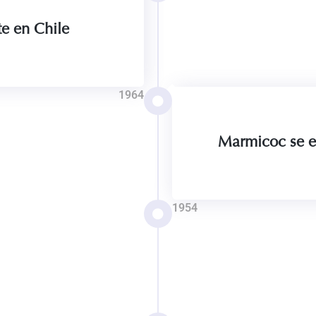
te en Chile
1964
Marmicoc se 
1954
ión