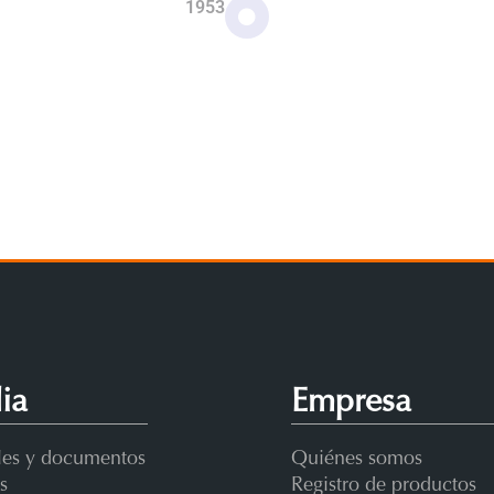
1953
Nace Marmico
ia
Empresa
es y documentos
Quiénes somos
s
Registro de productos