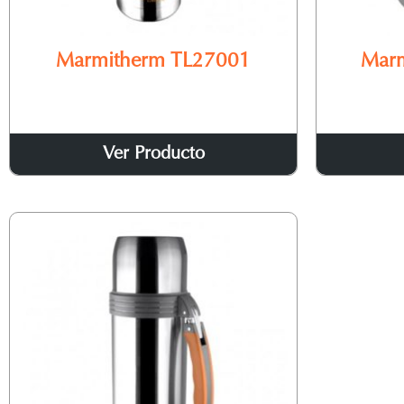
Marmitherm TL27001
Mar
Ver Producto