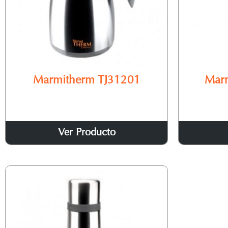
Marmitherm TJ31201
Mar
Ver Producto