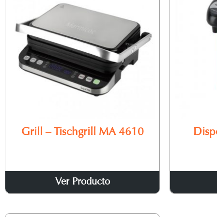
Grill – Tischgrill MA 4610
Disp
Wasse
Ver Producto