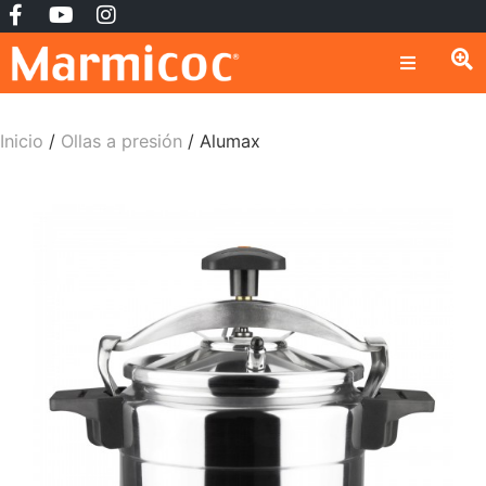
Inicio
/
Ollas a presión
/ Alumax