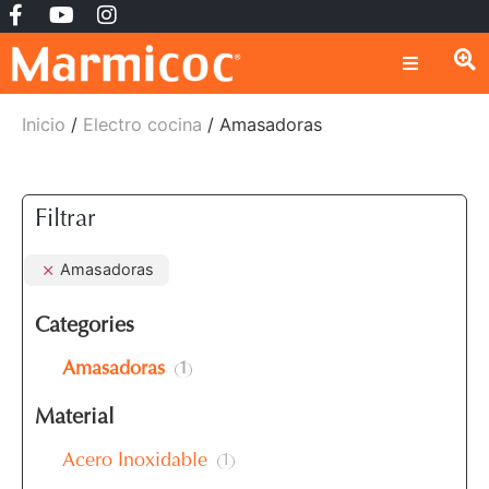
Inicio
/
Electro cocina
/ Amasadoras
Filtrar
Amasadoras
Categories
Amasadoras
1
Material
Acero Inoxidable
1