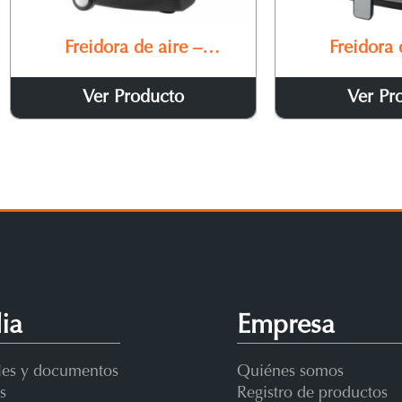
Freidora de aire –
Freidora 
Heibluftfritteuse MA 4480
Heißluftfrit
Ver Producto
Ver Pr
ia
Empresa
es y documentos
Quiénes somos
s
Registro de productos