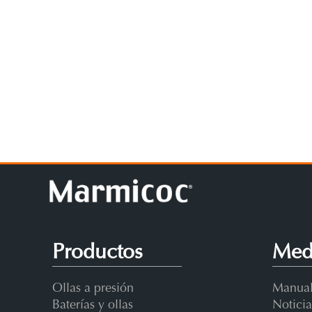
Productos
Med
Ollas a presión
Manual
Baterías y ollas
Noticia