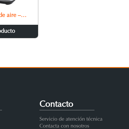
de aire –
teuse MA 4400
oducto
Contacto
Servicio de atención técnica
Contacta con nosotros